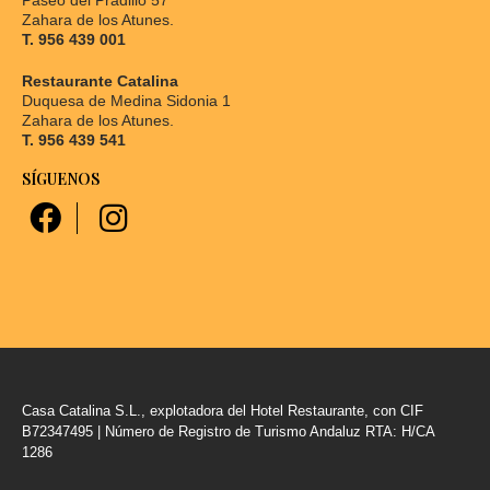
Zahara de los Atunes.
T. 956 439 001
Restaurante Catalina
Duquesa de Medina Sidonia 1
Zahara de los Atunes.
T. 956 439 541
SÍGUENOS
Casa Catalina S.L., explotadora del Hotel Restaurante, con CIF
B72347495 | Número de Registro de Turismo Andaluz RTA: H/CA
1286