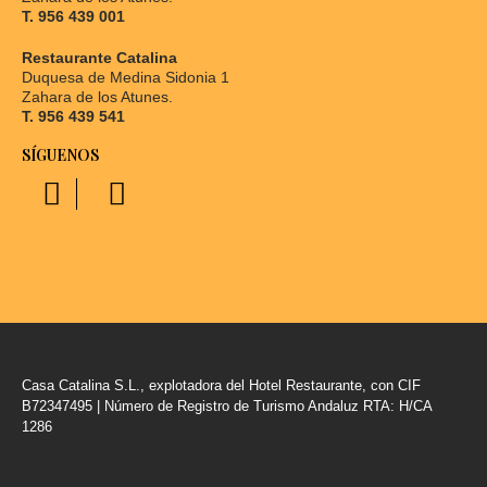
T. 956 439 001
Restaurante Catalina
Duquesa de Medina Sidonia 1
Zahara de los Atunes.
T. 956 439 541
SÍGUENOS
Casa Catalina S.L., explotadora del Hotel Restaurante, con CIF
B72347495 | Número de Registro de Turismo Andaluz RTA: H/CA
1286